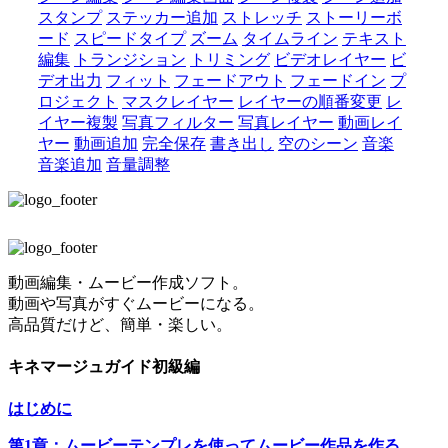
スタンプ
ステッカー追加
ストレッチ
ストーリーボ
ード
スピードタイプ
ズーム
タイムライン
テキスト
編集
トランジション
トリミング
ビデオレイヤー
ビ
デオ出力
フィット
フェードアウト
フェードイン
プ
ロジェクト
マスクレイヤー
レイヤーの順番変更
レ
イヤー複製
写真フィルター
写真レイヤー
動画レイ
ヤー
動画追加
完全保存
書き出し
空のシーン
音楽
音楽追加
音量調整
動画編集・ムービー作成ソフト。
動画や写真がすぐムービーになる。
高品質だけど、簡単・楽しい。
キネマージュガイド初級編
はじめに
第1章：ムービーテンプレを使ってムービー作品を作る