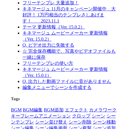
フリーテンプレ 大量追加！
キネマージュ 11月のキャンペーン開催中 大
好評！ 1万円相当のテンプレさしあげま
す！ 2023.11.1
テーマ 更新情報（Ver. 15.0.2）
キネマージュ ムービーメーカー 更新情報
（Ver. 15.0.2）
Q. ビデオ出力に失敗する
☆ 完全保存機能で、写真やビデオファイルも
一緒に保存
フリーテンプレの使い方
キネマージュ ムービーメーカー 更新情報
（Ver. 15.0.1）
Q. 出力した動画ファイルに音がありません
編集メニューでシーンを作成する
Tags
BGM
BGM編集
BGM追加
エフェクト
カメラワーク
キーフレームアニメーション
クロップ
シーン
シー
ンテンプレ
シーン並び替え
シーン削除
シーン移動
シーン編集
シーン編集画面
シーン複製
シーン追加