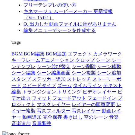
フリーテンプレの使い方
キネマージュ ムービーメーカー 更新情報
（Ver. 15.0.1）
Q. 出力した動画ファイルに音がありません
編集メニューでシーンを作成する
Tags
BGM
BGM編集
BGM追加
エフェクト
カメラワーク
キーフレームアニメーション
クロップ
シーン
シー
ンテンプレ
シーン並び替え
シーン削除
シーン移動
シーン編集
シーン編集画面
シーン複製
シーン追加
スタンプ
ステッカー追加
ストレッチ
ストーリーボ
ード
スピードタイプ
ズーム
タイムライン
テキスト
編集
トランジション
トリミング
ビデオレイヤー
ビ
デオ出力
フィット
フェードアウト
フェードイン
プ
ロジェクト
マスクレイヤー
レイヤーの順番変更
レ
イヤー複製
写真フィルター
写真レイヤー
動画レイ
ヤー
動画追加
完全保存
書き出し
空のシーン
音楽
音楽追加
音量調整