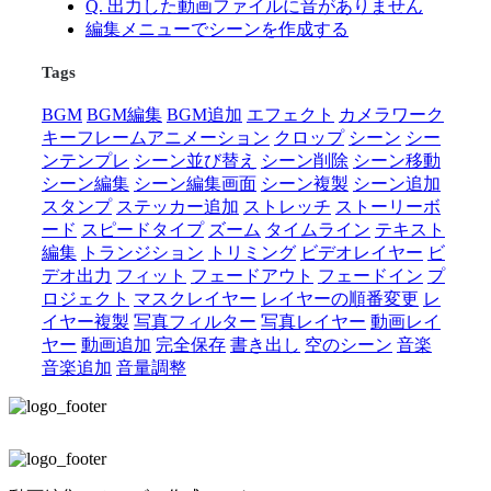
Q. 出力した動画ファイルに音がありません
編集メニューでシーンを作成する
Tags
BGM
BGM編集
BGM追加
エフェクト
カメラワーク
キーフレームアニメーション
クロップ
シーン
シー
ンテンプレ
シーン並び替え
シーン削除
シーン移動
シーン編集
シーン編集画面
シーン複製
シーン追加
スタンプ
ステッカー追加
ストレッチ
ストーリーボ
ード
スピードタイプ
ズーム
タイムライン
テキスト
編集
トランジション
トリミング
ビデオレイヤー
ビ
デオ出力
フィット
フェードアウト
フェードイン
プ
ロジェクト
マスクレイヤー
レイヤーの順番変更
レ
イヤー複製
写真フィルター
写真レイヤー
動画レイ
ヤー
動画追加
完全保存
書き出し
空のシーン
音楽
音楽追加
音量調整