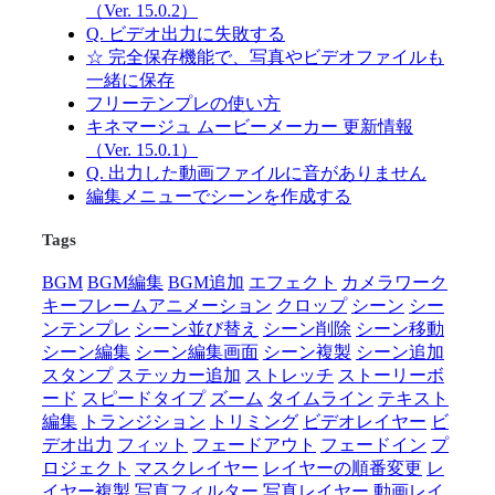
（Ver. 15.0.2）
Q. ビデオ出力に失敗する
☆ 完全保存機能で、写真やビデオファイルも
一緒に保存
フリーテンプレの使い方
キネマージュ ムービーメーカー 更新情報
（Ver. 15.0.1）
Q. 出力した動画ファイルに音がありません
編集メニューでシーンを作成する
Tags
BGM
BGM編集
BGM追加
エフェクト
カメラワーク
キーフレームアニメーション
クロップ
シーン
シー
ンテンプレ
シーン並び替え
シーン削除
シーン移動
シーン編集
シーン編集画面
シーン複製
シーン追加
スタンプ
ステッカー追加
ストレッチ
ストーリーボ
ード
スピードタイプ
ズーム
タイムライン
テキスト
編集
トランジション
トリミング
ビデオレイヤー
ビ
デオ出力
フィット
フェードアウト
フェードイン
プ
ロジェクト
マスクレイヤー
レイヤーの順番変更
レ
イヤー複製
写真フィルター
写真レイヤー
動画レイ