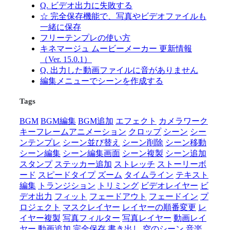
Q. ビデオ出力に失敗する
☆ 完全保存機能で、写真やビデオファイルも
一緒に保存
フリーテンプレの使い方
キネマージュ ムービーメーカー 更新情報
（Ver. 15.0.1）
Q. 出力した動画ファイルに音がありません
編集メニューでシーンを作成する
Tags
BGM
BGM編集
BGM追加
エフェクト
カメラワーク
キーフレームアニメーション
クロップ
シーン
シー
ンテンプレ
シーン並び替え
シーン削除
シーン移動
シーン編集
シーン編集画面
シーン複製
シーン追加
スタンプ
ステッカー追加
ストレッチ
ストーリーボ
ード
スピードタイプ
ズーム
タイムライン
テキスト
編集
トランジション
トリミング
ビデオレイヤー
ビ
デオ出力
フィット
フェードアウト
フェードイン
プ
ロジェクト
マスクレイヤー
レイヤーの順番変更
レ
イヤー複製
写真フィルター
写真レイヤー
動画レイ
ヤー
動画追加
完全保存
書き出し
空のシーン
音楽