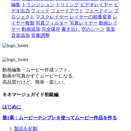
編集
トランジション
トリミング
ビデオレイヤー
ビ
デオ出力
フィット
フェードアウト
フェードイン
プ
ロジェクト
マスクレイヤー
レイヤーの順番変更
レ
イヤー複製
写真フィルター
写真レイヤー
動画レイ
ヤー
動画追加
完全保存
書き出し
空のシーン
音楽
音楽追加
音量調整
動画編集・ムービー作成ソフト。
動画や写真がすぐムービーになる。
高品質だけど、簡単・楽しい。
キネマージュガイド初級編
はじめに
第1章：ムービーテンプレを使ってムービー作品を作る
製品を起動