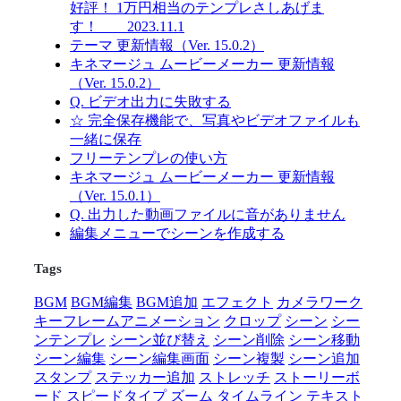
好評！ 1万円相当のテンプレさしあげま
す！ 2023.11.1
テーマ 更新情報（Ver. 15.0.2）
キネマージュ ムービーメーカー 更新情報
（Ver. 15.0.2）
Q. ビデオ出力に失敗する
☆ 完全保存機能で、写真やビデオファイルも
一緒に保存
フリーテンプレの使い方
キネマージュ ムービーメーカー 更新情報
（Ver. 15.0.1）
Q. 出力した動画ファイルに音がありません
編集メニューでシーンを作成する
Tags
BGM
BGM編集
BGM追加
エフェクト
カメラワーク
キーフレームアニメーション
クロップ
シーン
シー
ンテンプレ
シーン並び替え
シーン削除
シーン移動
シーン編集
シーン編集画面
シーン複製
シーン追加
スタンプ
ステッカー追加
ストレッチ
ストーリーボ
ード
スピードタイプ
ズーム
タイムライン
テキスト