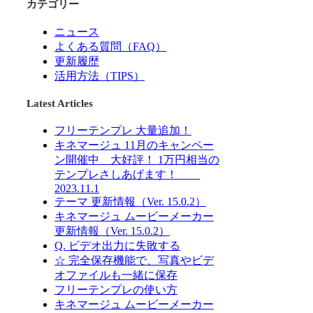
カテゴリー
ニュース
よくある質問（FAQ）
更新履歴
活用方法（TIPS）
Latest Articles
フリーテンプレ 大量追加！
キネマージュ 11月のキャンペー
ン開催中 大好評！ 1万円相当の
テンプレさしあげます！
2023.11.1
テーマ 更新情報（Ver. 15.0.2）
キネマージュ ムービーメーカー
更新情報（Ver. 15.0.2）
Q. ビデオ出力に失敗する
☆ 完全保存機能で、写真やビデ
オファイルも一緒に保存
フリーテンプレの使い方
キネマージュ ムービーメーカー