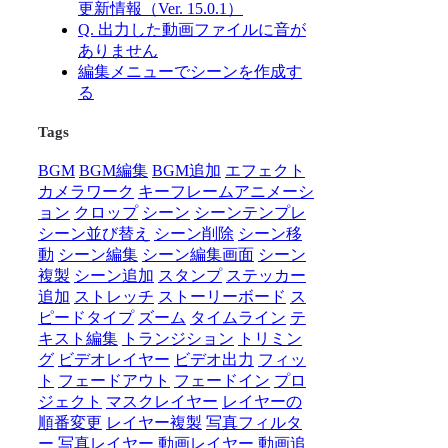
更新情報（Ver. 15.0.1）
Q. 出力した動画ファイルに音が
ありません
編集メニューでシーンを作成す
る
Tags
BGM
BGM編集
BGM追加
エフェクト
カメラワーク
キーフレームアニメーシ
ョン
クロップ
シーン
シーンテンプレ
シーン並び替え
シーン削除
シーン移
動
シーン編集
シーン編集画面
シーン
複製
シーン追加
スタンプ
ステッカー
追加
ストレッチ
ストーリーボード
ス
ピードタイプ
ズーム
タイムライン
テ
キスト編集
トランジション
トリミン
グ
ビデオレイヤー
ビデオ出力
フィッ
ト
フェードアウト
フェードイン
プロ
ジェクト
マスクレイヤー
レイヤーの
順番変更
レイヤー複製
写真フィルタ
ー
写真レイヤー
動画レイヤー
動画追