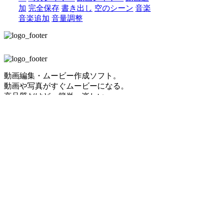
加
完全保存
書き出し
空のシーン
音楽
音楽追加
音量調整
動画編集・ムービー作成ソフト。
動画や写真がすぐムービーになる。
高品質だけど、簡単・楽しい。
キネマージュガイド初級編
はじめに
第1章：ムービーテンプレを使ってムービー作品を作る
製品を起動
ムービーテンプレを選ぶ
キネマージュのムービーと2つの編集モードについて
テキストの編集
プロジェクトファイルの保存