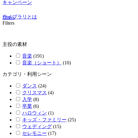
キャンペーン
ライブラリとは
Filters
Filters
主役の素材
音楽
(
191
)
音楽（ショート）
(
10
)
カテゴリ・利用シーン
ダンス
(
24
)
クリスマス
(
4
)
入学
(
8
)
卒業
(
6
)
ハロウィン
(
1
)
キッズ・ファミリー
(
25
)
ウェディング
(
15
)
セレモニー
(
17
)