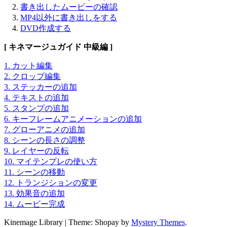
書き出したムービーの確認
MP4以外に書き出しをする
DVD作成する
[ キネマージュガイド 中級編 ]
1. カット編集
2. クロップ編集
3. ステッカーの追加
4. テキストの追加
5. スタンプの追加
6. キーフレームアニメーションの追加
7. グローアニメの追加
8. シーンの長さの調整
9. レイヤーの反転
10. マイテンプレの使い方
11. シーンの移動
12. トランジションの変更
13. 効果音の追加
14. ムービー完成
Kinemage Library
|
Theme: Shopay by
Mystery Themes
.