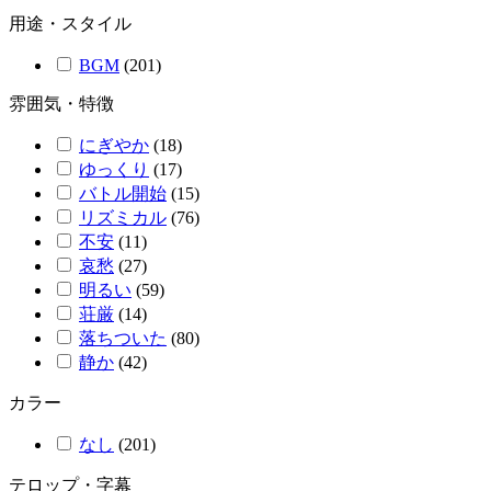
用途・スタイル
BGM
(
201
)
雰囲気・特徴
にぎやか
(
18
)
ゆっくり
(
17
)
バトル開始
(
15
)
リズミカル
(
76
)
不安
(
11
)
哀愁
(
27
)
明るい
(
59
)
荘厳
(
14
)
落ちついた
(
80
)
静か
(
42
)
カラー
なし
(
201
)
テロップ・字幕